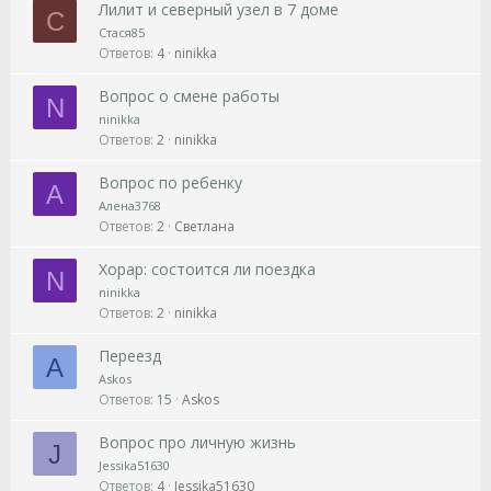
Лилит и северный узел в 7 доме
С
Стася85
Ответов
4
ninikka
Вопрос о смене работы
N
ninikka
Ответов
2
ninikka
Вопрос по ребенку
А
Алена3768
Ответов
2
Светлана
Хорар: состоится ли поездка
N
ninikka
Ответов
2
ninikka
Переезд
A
Askos
Ответов
15
Askos
Вопрос про личную жизнь
J
Jessika51630
Ответов
4
Jessika51630