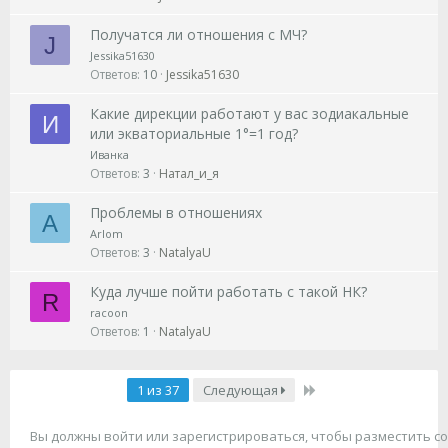
Получатся ли отношения с МЧ?
J
Jessika51630
Ответов
10
Jessika51630
Какие дирекции работают у вас зодиакальные
И
или экваториальные 1°=1 год?
Иванка
Ответов
3
Натал_и_я
Проблемы в отношениях
A
Arlom
Ответов
3
NatalyaU
Куда лучше пойти работать с такой НК?
R
racoon
Ответов
1
NatalyaU
Последний
1 из 37
Следующая
Вы должны войти или зарегистрироваться, чтобы разместить с