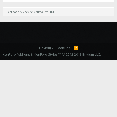
Астрологические консультации
Помощь
Главная
R
S
XenForo Add-ons
&
XenForo Styles
™ © 2012-2018 Brivium LLC.
S