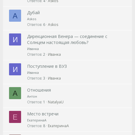
Ответов
4
Askos
Дубай
A
Askos
Ответов
6
Askos
Дирекционная Венера — соединение с
И
Солнцем настоящая любовь?
Иванка
Ответов
2
Иванка
Поступление в ВУЗ
И
Иванка
Ответов
3
Иванка
Отношения
А
Антон
Ответов
1
NatalyaU
Место встречи
Е
ЕкатеринаА
Ответов
8
ЕкатеринаА