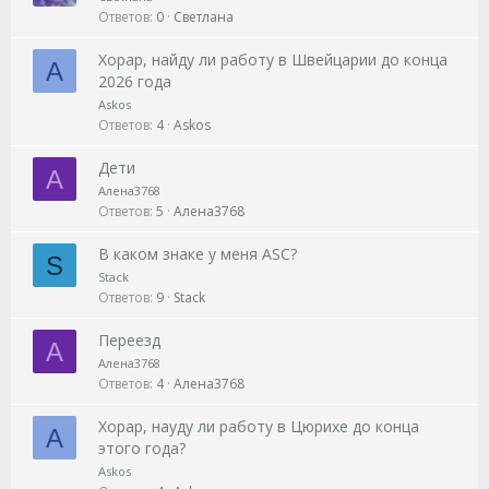
к
ж
Ответов
0
Светлана
р
н
Хорар, найду ли работу в Швейцарии до конца
ы
а
A
2026 года
т
я
а
Askos
я
Ответов
4
Askos
Дети
А
Алена3768
Ответов
5
Алена3768
В каком знаке у меня ASC?
S
Stack
Ответов
9
Stack
Переезд
А
Алена3768
Ответов
4
Алена3768
Хорар, науду ли работу в Цюрихе до конца
A
этого года?
Askos