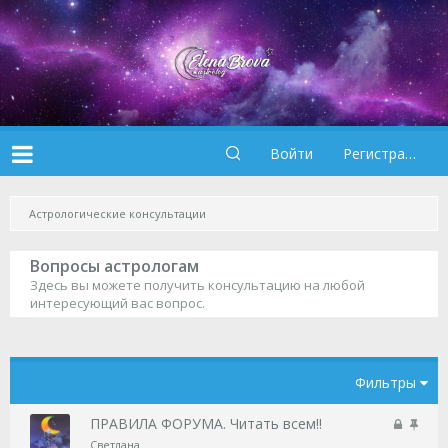
Войти
Регистрация
Астрологические консультации
Вопросы астрологам
Здесь вы можете получить консультацию на любой
интересующий вас вопрос.
Фильтры
З
В
ПРАВИЛА ФОРУМА. Читать всем!!
а
а
Светлана