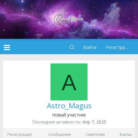
Войти
Регистрация
A
Astro_Magus
Новый участник
Последняя активность
Апр 7, 2025
Регистрация
Сообщения
Симпатии
Баллы