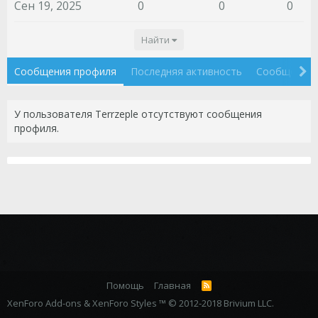
Сен 19, 2025
0
0
0
Найти
Сообщения профиля
Последняя активность
Сообщения
У пользователя Terrzeple отсутствуют сообщения
профиля.
Помощь
Главная
R
S
XenForo Add-ons
&
XenForo Styles
™ © 2012-2018 Brivium LLC.
S